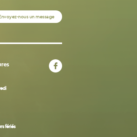
Envoyez-nous un message
ures
redi
s fériés