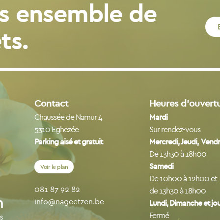
s ensemble de
ts.
Contact
Heures d’ouvert
Chaussée de Namur 4
Mardi
5310 Eghezée
Sur rendez-vous
Parking aisé et gratuit
Mercredi, Jeudi, Vend
De 13h30 à 18h00
Samedi
Voir le plan
De 10h00 à 12h00 et
081 87 92 82
de 13h30 à 18h00
info@nageetzen.be
Lundi, Dimanche et jour
Fermé